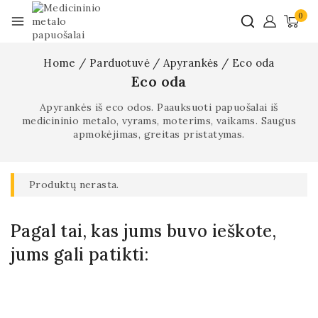
0
Home
/
Parduotuvė
/
Apyrankės
/
Eco oda
Eco oda
Apyrankės iš eco odos. Paauksuoti papuošalai iš
medicininio metalo, vyrams, moterims, vaikams. Saugus
apmokėjimas, greitas pristatymas.
Produktų nerasta.
Pagal tai, kas jums buvo ieškote,
jums gali patikti: