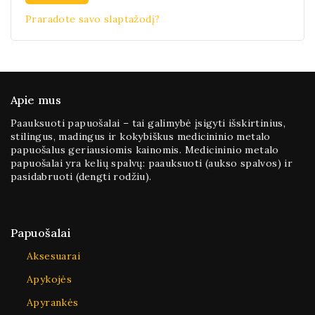
Praradote savo slaptažodį?
Apie mus
Paauksuoti papuošalai – tai galimybė įsigyti išskirtinius,
stilingus, madingus ir kokybiškus medicininio metalo
papuošalus geriausiomis kainomis. Medicininio metalo
papuošalai yra kelių spalvų: paauksuoti (aukso spalvos) ir
pasidabruoti (dengti rodžiu).
Papuošalai
Aksesuarai
Apykojės
Apyrankės