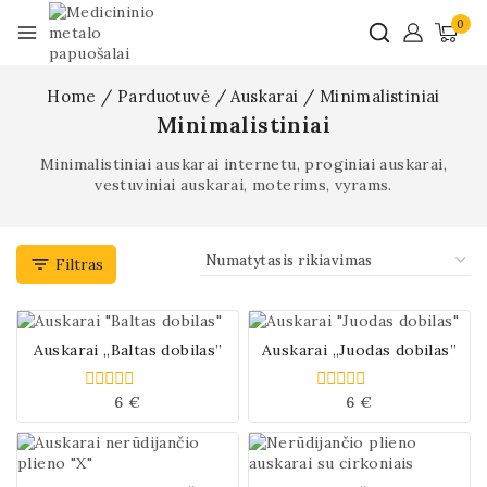
0
Home
/
Parduotuvė
/
Auskarai
/
Minimalistiniai
Minimalistiniai
Minimalistiniai auskarai internetu, proginiai auskarai,
vestuviniai auskarai, moterims, vyrams.
Filtras
Auskarai „Baltas dobilas”
Auskarai „Juodas dobilas”
6
€
6
€
0
0
iš
iš
5
5