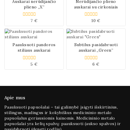
Auskarai nerūdijančio
Nerūdijančio plieno
plieno „X”
auskarai su cirkoniais
7
€
10
€
0
0
iš
iš
5
5
Paauksuoti pandoros
Subtilus pasidabruoti
stiliaus auskarai
auskarai „Green”
5
€
6
€
0
0
iš
iš
5
5
Apie mus
Paauksuoti papuošalai – tai galimybė įsigyti išskirtinius,
stilingus, madingus ir kokybiškus medicininio metalo
papuošalus geriausiomis kainomis. Medicininio metalo
papuošalai yra kelių spalvų: paauksuoti (aukso spalvos) ir
pasidabruoti (dengti rodžiu).