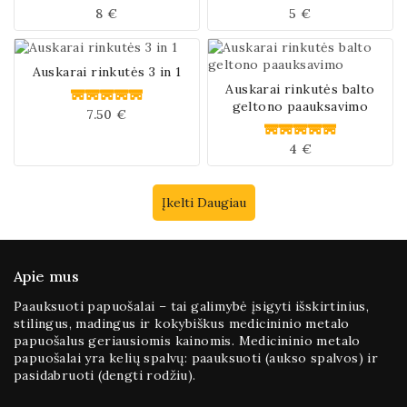
8
€
5
€
0
0
iš
iš
5
5
Auskarai rinkutės 3 in 1
Auskarai rinkutės balto
geltono paauksavimo
7.50
€
0
iš
5
4
€
0
iš
5
Įkelti Daugiau
Apie mus
Paauksuoti papuošalai – tai galimybė įsigyti išskirtinius,
stilingus, madingus ir kokybiškus medicininio metalo
papuošalus geriausiomis kainomis. Medicininio metalo
papuošalai yra kelių spalvų: paauksuoti (aukso spalvos) ir
pasidabruoti (dengti rodžiu).