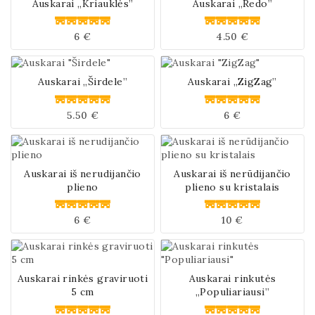
Auskarai „Kriauklės”
Auskarai „Redo”
6
€
4.50
€
0
0
iš
iš
5
5
Auskarai „Širdele”
Auskarai „ZigZag”
5.50
€
6
€
0
0
iš
iš
5
5
Auskarai iš nerudijančio
Auskarai iš nerūdijančio
plieno
plieno su kristalais
6
€
10
€
0
0
iš
iš
5
5
Auskarai rinkės graviruoti
Auskarai rinkutės
5 cm
„Populiariausi”