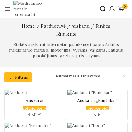
0
Home
/
Parduotuvė
/
Auskarai
/
Rinkes
Rinkes
Rinkės auskarai internetu, paauksuoti papuošalai iš
medicininio metalo, moterims, vyrams, vaikams. Saugus
apmokėjimas, greitas pristatymas.
Filtras
Auskarai
Auskarai „Bantukai”
4.50
€
5
€
0
0
iš
iš
5
5