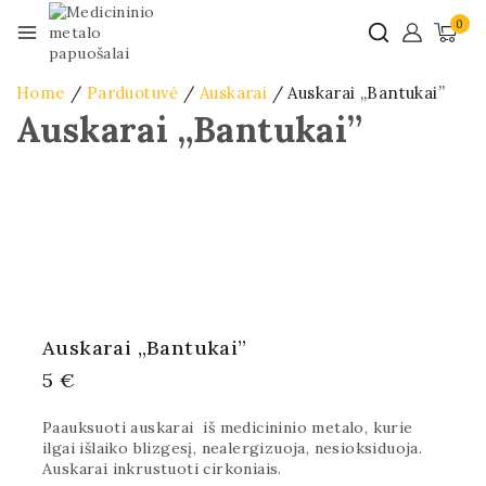
0
Home
/
Parduotuvė
/
Auskarai
/
Auskarai „Bantukai”
Auskarai „Bantukai”
Auskarai „Bantukai”
5
€
Paauksuoti auskarai iš medicininio metalo, kurie
ilgai išlaiko blizgesį, nealergizuoja, nesioksiduoja.
Auskarai inkrustuoti cirkoniais.