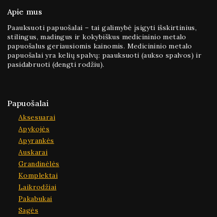
Apie mus
Paauksuoti papuošalai – tai galimybė įsigyti išskirtinius,
stilingus, madingus ir kokybiškus medicininio metalo
papuošalus geriausiomis kainomis. Medicininio metalo
papuošalai yra kelių spalvų: paauksuoti (aukso spalvos) ir
pasidabruoti (dengti rodžiu).
Papuošalai
Aksesuarai
Apykojės
Apyrankės
Auskarai
Grandinėlės
Komplektai
Laikrodžiai
Pakabukai
Sagės