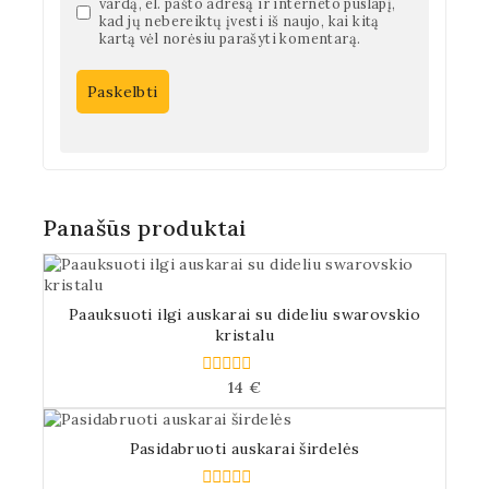
vardą, el. pašto adresą ir interneto puslapį,
kad jų nebereiktų įvesti iš naujo, kai kitą
kartą vėl norėsiu parašyti komentarą.
Panašūs produktai
Paauksuoti ilgi auskarai su dideliu swarovskio
kristalu
14
€
0
iš
5
Pasidabruoti auskarai širdelės