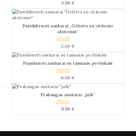
3.99
€
0
iš
5
Pasidabruoti auskarai „Gėlytės su cirkonio
akutemis”
5.50
€
0
iš
5
Paauksuoti auskarai su tamsiais perliukais
6.50
€
0
iš
5
Prabangus auskarai „pilk”
9.99
€
0
iš
5