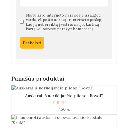
Noriu savo interneto naršyklėje išsaugoti
vardą, el. pašto adresą ir interneto puslapį,
kad jų nebereiktų įvesti iš naujo, kai kitą
kartą vėl norėsiu parašyti komentarą.
Panašūs produktai
Auskarai iš nerūdijančio plieno „Bovol”
7.50
€
0
iš
5