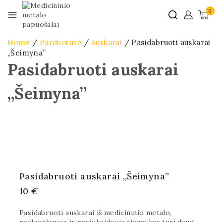
0
Home
/
Parduotuvė
/
Auskarai
/
Pasidabruoti auskarai
„Šeimyna”
Pasidabruoti auskarai
„Šeimyna”
Pasidabruoti auskarai „Šeimyna”
10
€
Pasidabruoti auskarai iš medicininio metalo,
nealergizuoja ir nesioksiduoja tiems kas turi daug