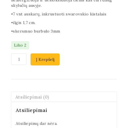
skylučių ausyje.
•7 vnt auskarų, inkrustuoti swarovskio kistalais
•ilgis 1,7 cm.
•skersmuo burbulo 3mm
Liko 2
Į Krepšelį
Atsiliepimai (0)
Atsiliepimai
Atsiliepimų dar nėra.