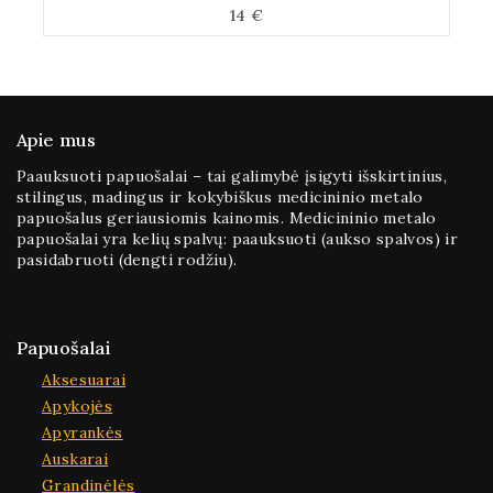
14
€
0
iš
5
Apie mus
Paauksuoti papuošalai – tai galimybė įsigyti išskirtinius,
stilingus, madingus ir kokybiškus medicininio metalo
papuošalus geriausiomis kainomis. Medicininio metalo
papuošalai yra kelių spalvų: paauksuoti (aukso spalvos) ir
pasidabruoti (dengti rodžiu).
Papuošalai
Aksesuarai
Apykojės
Apyrankės
Auskarai
Grandinėlės