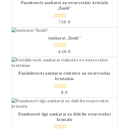
Paauksuoti auskarai su swarovskio kristalu
„Saulė”
7.50
€
0
iš
5
Auskarai „Saulė”
4.50
€
0
iš
5
Pasidabruoti auskarai rinkutės su swarovskio
kristalais
8
€
0
iš
5
Paauksuoti ilgi auskarai su dideliu swarovskio
kristalu