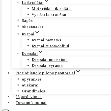
Laikrodžiai
Moteriški laikrodžiai
Vyriški laikrodžiai
Sagės
Aksesuarai
Kvapai
Kvapai namams
Kvapai automobiliui
Kvepalai
Kvepalai moterims
Kvepalai vyrams
Nerūdijančio plieno papuošalai
Apyrankės
Auskarai
Grandinėlės
Išpardavimas
Dovanų kuponai