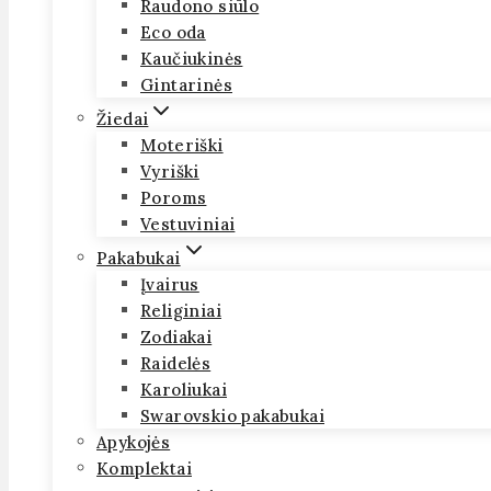
Raudono siūlo
Eco oda
Kaučiukinės
Gintarinės
Žiedai
Moteriški
Vyriški
Poroms
Vestuviniai
Pakabukai
Įvairus
Religiniai
Zodiakai
Raidelės
Karoliukai
Swarovskio pakabukai
Apykojės
Komplektai