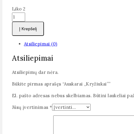
Liko 2
produkto
kiekis:
Į Krepšelį
Auskarai
„Kryžiukai”
Atsiliepimai (0)
Atsiliepimai
Atsiliepimų dar nėra.
Būkite pirmas aprašęs “Auskarai „Kryžiukai””
El. pašto adresas nebus skelbiamas.
Būtini laukeliai p
Jūsų įvertinimas
*