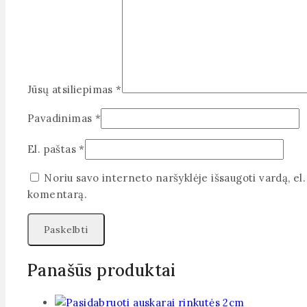
Jūsų atsiliepimas
*
Pavadinimas
*
El. paštas
*
Noriu savo interneto naršyklėje išsaugoti vardą, el. 
komentarą.
Panašūs produktai