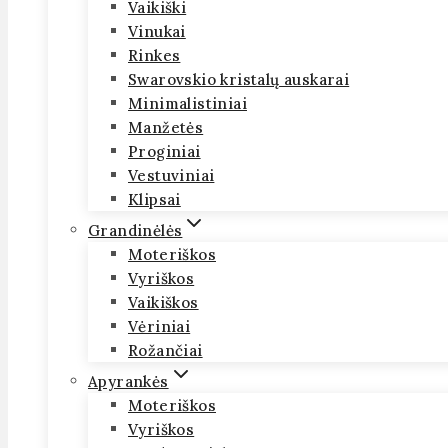
Vaikiški
Vinukai
Rinkes
Swarovskio kristalų auskarai
Minimalistiniai
Manžetės
Proginiai
Vestuviniai
Klipsai
Grandinėlės
Moteriškos
Vyriškos
Vaikiškos
Vėriniai
Rožančiai
Apyrankės
Moteriškos
Vyriškos