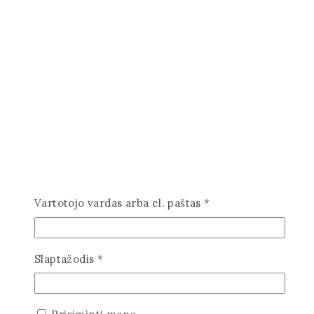
Privalomas
Vartotojo vardas arba el. paštas
*
Privalomas
Slaptažodis
*