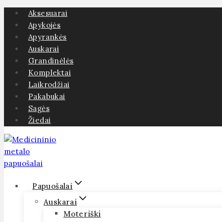
Skip
Aksesuarai
to
Apykojės
content
Apyrankės
Auskarai
Grandinėlės
Komplektai
Laikrodžiai
Pakabukai
Sagės
Žiedai
Papuošalai
Auskarai
Moteriški