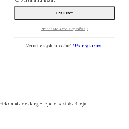
Prisiminti mane
Prisijungti
Praradote savo slaptažodį?
Neturite sąskaitos dar?
Užsiregistruoti
cirkoniais nealergizuoja ir nesioksiduoja.