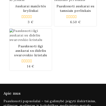
Auskarai manžetės
Paauksuoti auskarai su
kryžiukai
tamsiais perliukais
3
€
6.50
€
0
0
iš
iš
5
5
Paauksuoti ilgi
auskarai su dideliu
swarovskio kristalu
14
€
0
iš
5
Apie mus
Paauksuoti papuošalai – tai galimybė įsigyti išskirtinius,
stilingus, madingus ir kokybiškus medicininio metalo