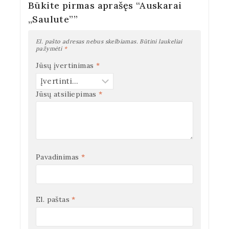
Būkite pirmas aprašęs “Auskarai
„Saulute””
El. pašto adresas nebus skelbiamas.
Būtini laukeliai
pažymėti
*
Jūsų įvertinimas
*
Jūsų atsiliepimas
*
Pavadinimas
*
El. paštas
*