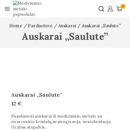
0
Home
/
Parduotuvė
/
Auskarai
/
Auskarai „Saulute”
Auskarai „Saulute”
Auskarai „Saulute”
12
€
Paauksuoti auskarai iš medicininio metalo su
swarovskio kristalų,nealergizuoja, nesioksiduoja.
Gražus atspalvis.