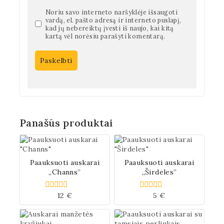
Noriu savo interneto naršyklėje išsaugoti
vardą, el. pašto adresą ir interneto puslapį,
kad jų nebereiktų įvesti iš naujo, kai kitą
kartą vėl norėsiu parašyti komentarą.
Panašūs produktai
Paauksuoti auskarai
Paauksuoti auskarai
„Channs”
„Širdeles”
12
€
5
€
0
0
iš
iš
5
5