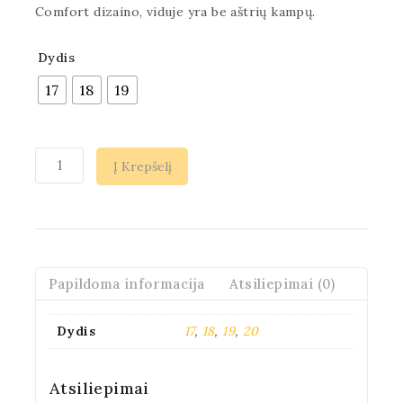
Comfort dizaino, viduje yra be aštrių kampų.
Dydis
17
18
19
Į Krepšelį
Papildoma informacija
Atsiliepimai (0)
Dydis
17
,
18
,
19
,
20
Atsiliepimai