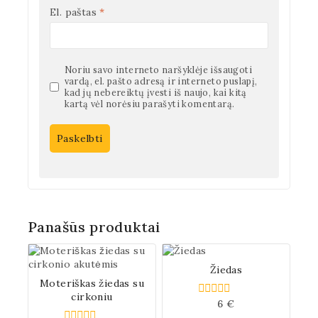
El. paštas
*
Noriu savo interneto naršyklėje išsaugoti
vardą, el. pašto adresą ir interneto puslapį,
kad jų nebereiktų įvesti iš naujo, kai kitą
kartą vėl norėsiu parašyti komentarą.
Panašūs produktai
Žiedas
Moteriškas žiedas su
cirkoniu
6
€
0
iš