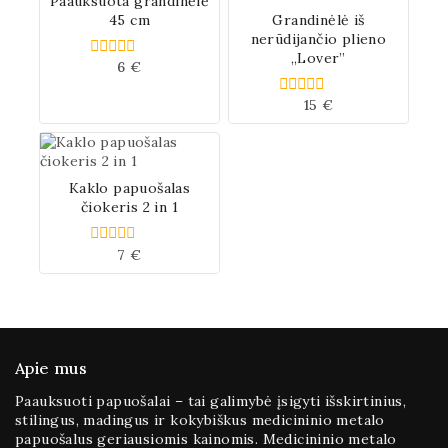
Paauksuota grandinėlė
45 cm
Grandinėlė iš
nerūdijančio plieno
„Lover”
6
€
0
iš
5
15
€
0
iš
5
Kaklo papuošalas
čiokeris 2 in 1
7
€
0
iš
5
Apie mus
Paauksuoti papuošalai – tai galimybė įsigyti išskirtinius,
stilingus, madingus ir kokybiškus medicininio metalo
papuošalus geriausiomis kainomis. Medicininio metalo