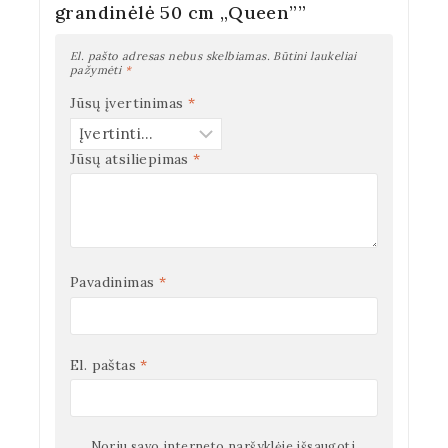
grandinėlė 50 cm „Queen””
El. pašto adresas nebus skelbiamas.
Būtini laukeliai
pažymėti
*
Jūsų įvertinimas
*
Jūsų atsiliepimas
*
Pavadinimas
*
El. paštas
*
Noriu savo interneto naršyklėje išsaugoti