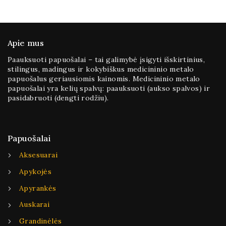
5
Apie mus
Paauksuoti papuošalai – tai galimybė įsigyti išskirtinius,
stilingus, madingus ir kokybiškus medicininio metalo
papuošalus geriausiomis kainomis. Medicininio metalo
papuošalai yra kelių spalvų: paauksuoti (aukso spalvos) ir
pasidabruoti (dengti rodžiu).
Papuošalai
Aksesuarai
Apykojės
Apyrankės
Auskarai
Grandinėlės