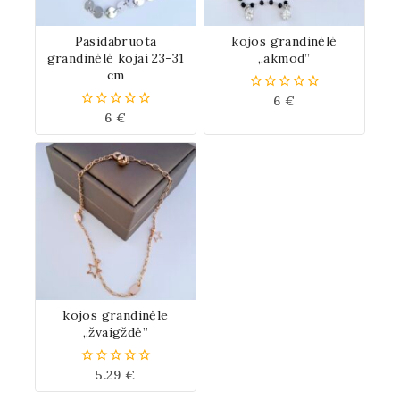
Pasidabruota
kojos grandinėlė
grandinėlė kojai 23-31
„akmod”
cm
6
€
0
iš
6
€
0
5
iš
5
kojos grandinėle
„žvaigždė”
5.29
€
0
iš