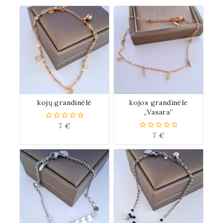
kojų grandinėlė
kojos grandinėle
„Vasara”
7
€
0
iš
7
€
0
5
iš
5