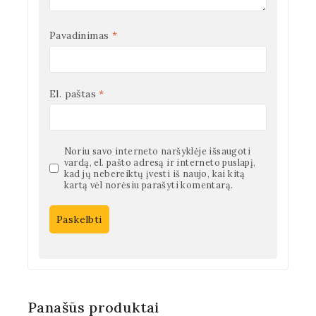
Pavadinimas
*
El. paštas
*
Noriu savo interneto naršyklėje išsaugoti
vardą, el. pašto adresą ir interneto puslapį,
kad jų nebereiktų įvesti iš naujo, kai kitą
kartą vėl norėsiu parašyti komentarą.
Panašūs produktai