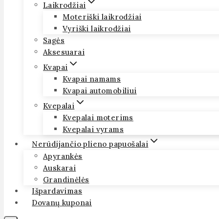
Laikrodžiai
Moteriški laikrodžiai
Vyriški laikrodžiai
Sagės
Aksesuarai
Kvapai
Kvapai namams
Kvapai automobiliui
Kvepalai
Kvepalai moterims
Kvepalai vyrams
Nerūdijančio plieno papuošalai
Apyrankės
Auskarai
Grandinėlės
Išpardavimas
Dovanų kuponai