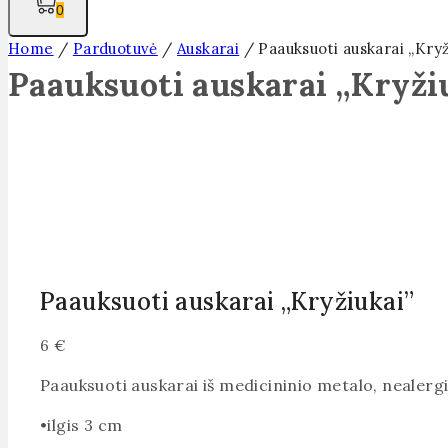
0
Home
/
Parduotuvė
/
Auskarai
/
Paauksuoti auskarai „Kryž
Paauksuoti auskarai „Kryži
Paauksuoti auskarai „Kryžiukai”
6
€
Paauksuoti auskarai iš medicininio metalo, nealergi
ilgis 3 cm
•