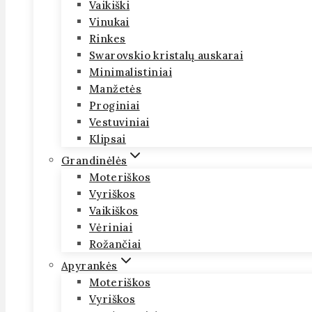
Vaikiški
Vinukai
Rinkes
Swarovskio kristalų auskarai
Minimalistiniai
Manžetės
Proginiai
Vestuviniai
Klipsai
Grandinėlės
Moteriškos
Vyriškos
Vaikiškos
Vėriniai
Rožančiai
Apyrankės
Moteriškos
Vyriškos