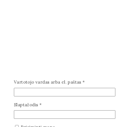
Privalomas
Vartotojo vardas arba el. paštas
*
Privalomas
Slaptažodis
*