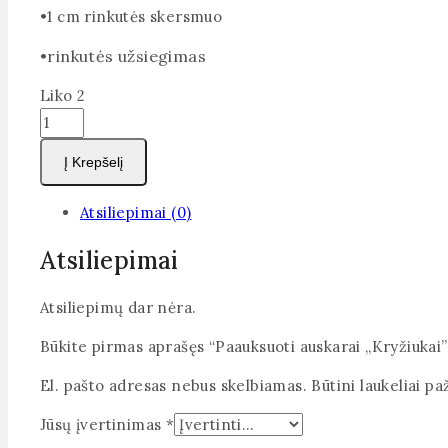
•1 cm rinkutės skersmuo
rinkutės užsiegimas
•
Liko 2
produkto
kiekis:
Į Krepšelį
Paauksuoti
auskarai
Atsiliepimai (0)
"Kryžiukai"
Atsiliepimai
Atsiliepimų dar nėra.
Būkite pirmas aprašęs “Paauksuoti auskarai „Kryžiukai”
El. pašto adresas nebus skelbiamas.
Būtini laukeliai p
Jūsų įvertinimas
*