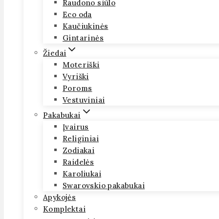
Raudono siūlo
Eco oda
Kaučiukinės
Gintarinės
Žiedai
Moteriški
Vyriški
Poroms
Vestuviniai
Pakabukai
Įvairus
Religiniai
Zodiakai
Raidelės
Karoliukai
Swarovskio pakabukai
Apykojės
Komplektai