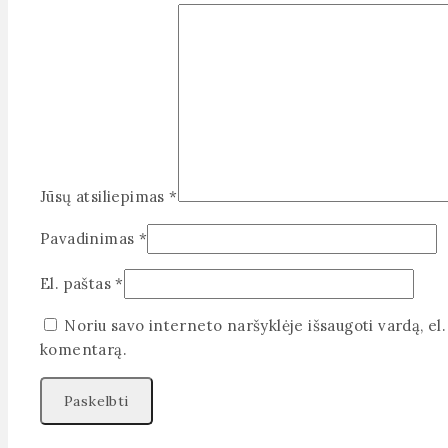
Jūsų atsiliepimas
*
Pavadinimas
*
El. paštas
*
Noriu savo interneto naršyklėje išsaugoti vardą, el. 
komentarą.