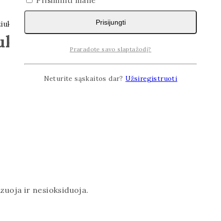
Prisiminti mane
Prisijungti
iukai”
ukai”
Praradote savo slaptažodį?
Neturite sąskaitos dar?
Užsiregistruoti
zuoja ir nesioksiduoja.