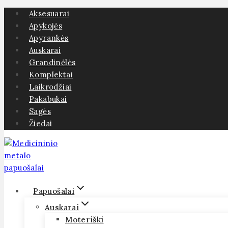
Skip
Aksesuarai
to
Apykojės
content
Apyrankės
Auskarai
Grandinėlės
Komplektai
Laikrodžiai
Pakabukai
Sagės
Žiedai
Papuošalai
Auskarai
Moteriški