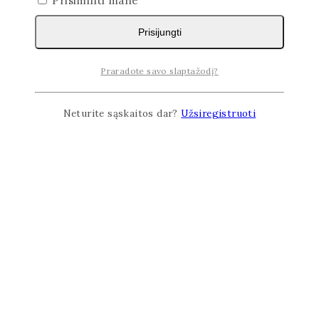
Prisiminti mane
Prisijungti
Praradote savo slaptažodį?
Neturite sąskaitos dar?
Užsiregistruoti