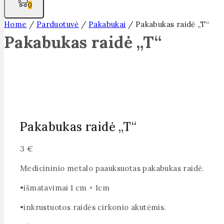
0
Home
/
Parduotuvė
/
Pakabukai
/
Pakabukas raidė „T“
Pakabukas raidė „T“
Pakabukas raidė „T“
3
€
Medicininio metalo paauksuotas pakabukas raidė.
•išmatavimai 1 cm × 1cm
•inkrustuotos raidės cirkonio akutėmis.