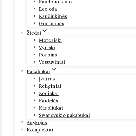
Raudono siūlo
Eco oda
Kaučiukinės
Gintarinės
Žiedai
Moteriški
Vyriški
Poroms
Vestuviniai
Pakabukai
Įvairus
Religiniai
Zodiakai
Raidelės
Karoliukai
Swarovskio pakabukai
Apykojės
Komplektai