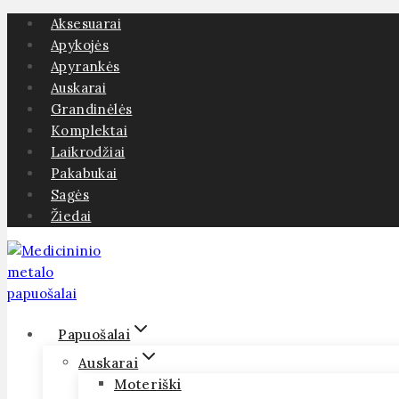
Skip
Aksesuarai
to
Apykojės
content
Apyrankės
Auskarai
Grandinėlės
Komplektai
Laikrodžiai
Pakabukai
Sagės
Žiedai
Papuošalai
Auskarai
Moteriški