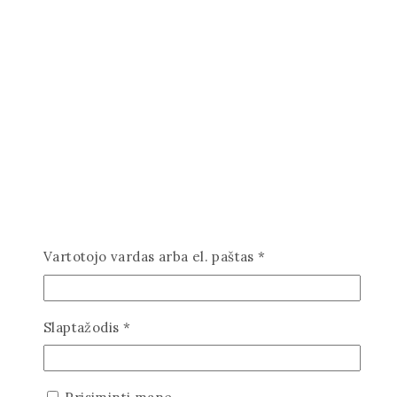
Privalomas
Vartotojo vardas arba el. paštas
*
Privalomas
Slaptažodis
*