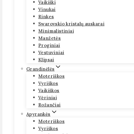
Vaikiški
Vinukai
Rinkes
Swarovskio kristalų auskarai
Minimalistiniai
Manžetės
Proginiai
Vestuviniai
Klipsai
Grandinėlės
Moteriškos
Vyriškos
Vaikiškos
Vėriniai
Rožančiai
Apyrankės
Moteriškos
Vyriškos