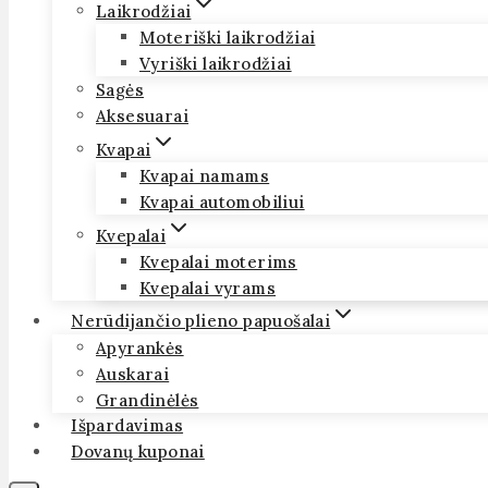
Laikrodžiai
Moteriški laikrodžiai
Vyriški laikrodžiai
Sagės
Aksesuarai
Kvapai
Kvapai namams
Kvapai automobiliui
Kvepalai
Kvepalai moterims
Kvepalai vyrams
Nerūdijančio plieno papuošalai
Apyrankės
Auskarai
Grandinėlės
Išpardavimas
Dovanų kuponai