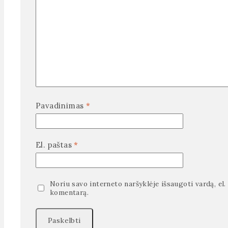
Pavadinimas
*
El. paštas
*
Noriu savo interneto naršyklėje išsaugoti vardą, el. 
komentarą.