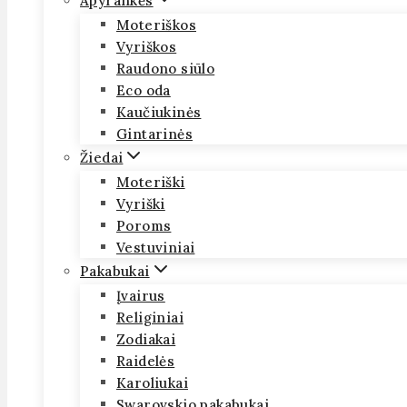
Apyrankės
Moteriškos
Vyriškos
Raudono siūlo
Eco oda
Kaučiukinės
Gintarinės
Žiedai
Moteriški
Vyriški
Poroms
Vestuviniai
Pakabukai
Įvairus
Religiniai
Zodiakai
Raidelės
Karoliukai
Swarovskio pakabukai