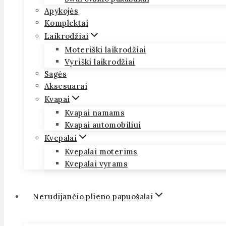
Apykojės
Komplektai
Laikrodžiai
Moteriški laikrodžiai
Vyriški laikrodžiai
Sagės
Aksesuarai
Kvapai
Kvapai namams
Kvapai automobiliui
Kvepalai
Kvepalai moterims
Kvepalai vyrams
Nerūdijančio plieno papuošalai