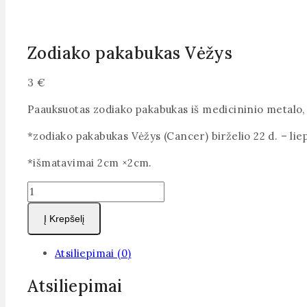
Zodiako pakabukas Vėžys
3
€
Paauksuotas zodiako pakabukas iš medicininio metalo, ku
*zodiako pakabukas Vėžys (Cancer) birželio 22 d. – liep
*išmatavimai 2cm ×2cm.
produkto
kiekis:
Į Krepšelį
Zodiako
pakabukas
Atsiliepimai (0)
Vėžys
Atsiliepimai