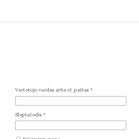
Privalomas
Vartotojo vardas arba el. paštas
*
Privalomas
Slaptažodis
*