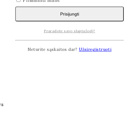
Prisiminti mane
Prisijungti
Praradote savo slaptažodį?
Neturite sąskaitos dar?
Užsiregistruoti
ys