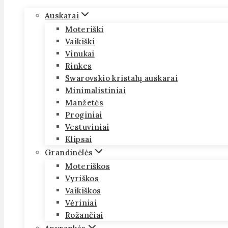
Auskarai
Moteriški
Vaikiški
Vinukai
Rinkes
Swarovskio kristalų auskarai
Minimalistiniai
Manžetės
Proginiai
Vestuviniai
Klipsai
Grandinėlės
Moteriškos
Vyriškos
Vaikiškos
Vėriniai
Rožančiai