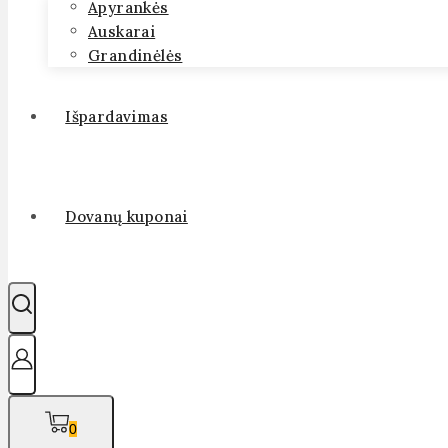
Apyrankės
Auskarai
Grandinėlės
Išpardavimas
Dovanų kuponai
0