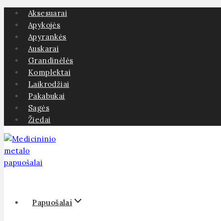
Skip
Aksesuarai
to
Apykojės
content
Apyrankės
Auskarai
Grandinėlės
Komplektai
Laikrodžiai
Pakabukai
Sagės
Žiedai
Papuošalai